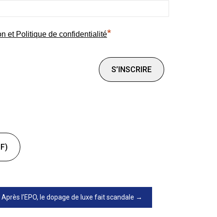
*
on et Politique de confidentialité
F)
Après l’EPO, le dopage de luxe fait scandale