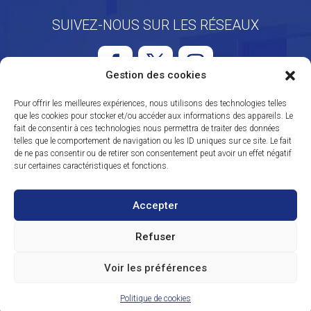
SUIVEZ-NOUS SUR LES RÉSEAUX
Gestion des cookies
Pour offrir les meilleures expériences, nous utilisons des technologies telles
que les cookies pour stocker et/ou accéder aux informations des appareils. Le
Mentions légales
fait de consentir à ces technologies nous permettra de traiter des données
Admin
telles que le comportement de navigation ou les ID uniques sur ce site. Le fait
de ne pas consentir ou de retirer son consentement peut avoir un effet négatif
sur certaines caractéristiques et fonctions.
Accepter
Refuser
© SFMKS (Société Française des Masseurs
Kinésithérapeutes du Sport) - Tous droits réservés
Voir les préférences
Réalisation
B-to-B Design
Politique de cookies