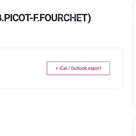
(B.PICOT-F.FOURCHET)
Kiné du sport
Ressources
S
+ iCal / Outlook export